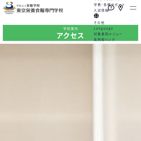
学費・各種サポート
入試情報
その他
Language
学校案内
アクセス
対象者別メニュー
系列校リンク
本校の特長
学校案内
学科・コース
就職
キャンパスライフ
学費・各種サポート
入試情報
English
トピックス一覧
English
高校1・2年生の方へ
たくさんの資格が取得できる！
栄養士と管理栄養士は何が違う
栄養士科
就職サポート
学校行事
学費
WEBエントリーサイト
動画一覧
社会人・大学生の方へ
（2年制）
手厚い指導と国家試験対策
の？
カリキュラム
就職実績
クラブ活動
学費サポート
WEB出願サイト
プライバシーポリシー
卒業生の方へ
好成績を支える多様な学習機会
教員紹介
5つのコース
採用担当の方へ
Q&A
住まいのサポート 自立支援・学
総合型選抜
各種お問合せ
保護者・学校教員の方へ
スキルアッププログラム（内部進
施設案内
卒業生の声
生寮
学校推薦型選抜
学）
情報公開
管理栄養士科
専門実践教育訓練給付制度
社会人特別選抜
（4年制）