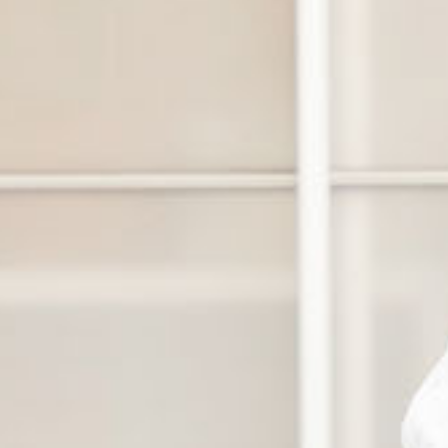
アクセス
カリキュラム
一般選抜
2つのコース
留学生選抜
卒業生の声
学外編入学試験
健康スイーツ研究科
科目等履修生について
（1年制）
カリキュラム