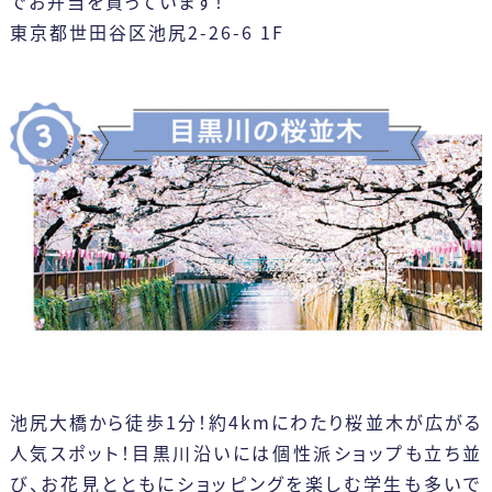
でお弁当を買っています！
東京都世田谷区池尻2-26-6 1F
日
月
火
水
木
金
土
1
2
3
4
5
6
7
8
9
10
11
12
13
14
15
16
17
19
21
22
18
20
24
26
27
28
29
23
25
31
30
池尻大橋から徒歩1分！約4kmにわたり桜並木が広がる
人気スポット！目黒川沿いには個性派ショップも立ち並
体験入学
授業見学会
び、お花見とともにショッピングを楽しむ学生も多いで
※平日相談会や個別見学は随時対応しています。