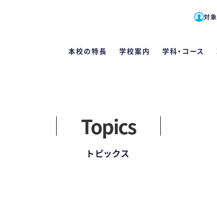
対
本校の特長
学校案内
学科・コース
対象者別メニュー
English
Topics
高校1・2年生の方へ
学科・コース
学校案内
学費・各種
本校の特
入試
留学生の方へ
トピックス
栄養士科
栄養士と管
学費
たくさんの
WE
（2
社会人・大学生の方へ
カリキュ
教員紹介
学費サポー
手厚い指
WE
卒業生の方へ
施設案内
住まいのサ
好成績を
総合
Q
管理栄養士
保護者・学校教員の方へ
情報公開
専門実践
スキルアッ
学校
カリキュ