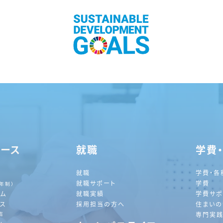
コース
就職
学費
就職
学費・各
就職サポート
学費
2年制）
ラム
就職実績
学費サポ
ース
採用担当の方へ
住まいの
声
専門実