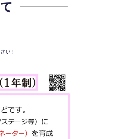
て
人特別選抜
研究科
（1年制）
選抜
ラム
生選抜
編入学試験
ださい！
等履修生について