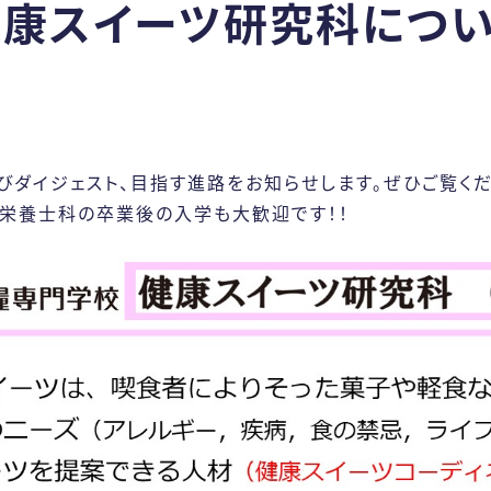
健康スイーツ研究科につい
アクセス
社会
健康スイーツ
一般
カリキュ
留学
学外
びダイジェスト、目指す進路をお知らせします。ぜひご覧く
科目
栄養士科の卒業後の入学も大歓迎です！！