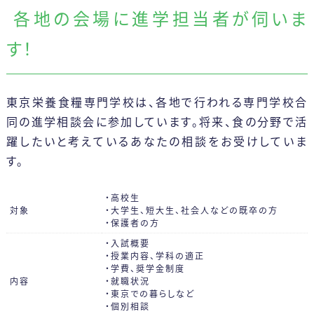
アクセス
カリキュラム
一般選抜
各地の会場に進学担当者が伺いま
2つのコース
留学生選抜
す！
卒業生の声
学外編入学試験
健康スイーツ研究科
科目等履修生について
（1年制）
東京栄養食糧専門学校は、各地で行われる専門学校合
カリキュラム
同の進学相談会に参加しています。将来、食の分野で活
躍したいと考えているあなたの相談をお受けしていま
す。
・高校生
対象
・大学生、短大生、社会人などの既卒の方
・保護者の方
・入試概要
・授業内容、学科の適正
・学費、奨学金制度
内容
・就職状況
・東京での暮らしなど
・個別相談