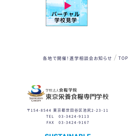
日
月
火
水
木
金
土
1
2
3
4
5
6
7
8
9
10
11
12
13
14
15
各地で開催！進学相談会
お知らせ
TOP
16
17
19
21
22
18
20
24
26
27
28
29
23
25
31
30
〒154-8544 東京都世田谷区池尻2-23-11
TEL 03-3424-9113
FAX 03-3424-9167
体験入学
授業見学会
※平日相談会や個別見学は随時対応しています。