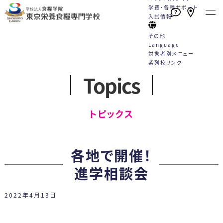
学費・各種サポート
入試情報
その他
Language
対象者別メニュー
系列校リンク
Topics
本校の特長
学校案内
学科・コース
就職
キャンパスライフ
学費・各種サポート
入試情報
English
トピックス一覧
English
高校1・2年生の方へ
トピックス
たくさんの資格が取得できる！
栄養士と管理栄養士は何が違う
栄養士科
就職サポート
学校行事
学費
WEBエントリーサイト
動画一覧
社会人・大学生の方へ
（2年制）
手厚い指導と国家試験対策
の？
カリキュラム
就職実績
クラブ活動
学費サポート
WEB出願サイト
プライバシーポリシー
卒業生の方へ
各地で開催！
好成績を支える多様な学習機会
教員紹介
5つのコース
採用担当の方へ
Q&A
住まいのサポート 自立支援・学
総合型選抜
各種お問合せ
保護者・学校教員の方へ
進学相談会
スキルアッププログラム（内部進
施設案内
卒業生の声
生寮
学校推薦型選抜
2022年4月13日
学）
情報公開
管理栄養士科
専門実践教育訓練給付制度
社会人特別選抜
（4年制）