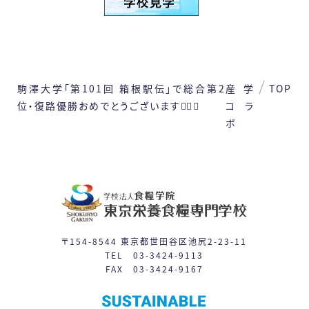
日
月
火
水
木
金
土
1
2
3
4
5
6
7
8
駒澤大学「第101回 箱根駅伝」で総合第2
産学
TOP
9
10
11
12
13
14
15
位・復路優勝おめでとうございます🏃‍♂️✨
コラ
ボ
16
17
19
21
22
18
20
24
26
27
28
29
23
25
31
30
〒154-8544 東京都世田谷区池尻2-23-11
TEL 03-3424-9113
FAX 03-3424-9167
体験入学
授業見学会
※平日相談会や個別見学は随時対応しています。