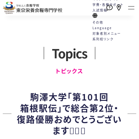
学費・各種サポート
入試情報
その他
Language
対象者別メニュー
系列校リンク
Topics
本校の特長
学校案内
学科・コース
就職
キャンパスライフ
学費・各種サポート
入試情報
English
トピックス一覧
English
高校1・2年生の方へ
トピックス
たくさんの資格が取得できる！
栄養士と管理栄養士は何が違う
栄養士科
就職サポート
学校行事
学費
WEBエントリーサイト
動画一覧
社会人・大学生の方へ
（2年制）
手厚い指導と国家試験対策
の？
カリキュラム
就職実績
クラブ活動
学費サポート
WEB出願サイト
プライバシーポリシー
卒業生の方へ
駒澤大学「第101回
好成績を支える多様な学習機会
教員紹介
5つのコース
採用担当の方へ
Q&A
住まいのサポート 自立支援・学
総合型選抜
各種お問合せ
保護者・学校教員の方へ
箱根駅伝」で総合第2位・
スキルアッププログラム（内部進
施設案内
卒業生の声
生寮
学校推薦型選抜
復路優勝おめでとうござい
学）
情報公開
管理栄養士科
専門実践教育訓練給付制度
社会人特別選抜
ます🏃‍♂️✨
（4年制）