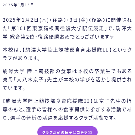
アクセス
カリキュラム
一般選抜
2025年1月15日
2つのコース
留学生選抜
2025年1月2日(木)〈往路〉・3日(金)〈復路〉に開催され
卒業生の声
学外編入学試験
た「第101回東京箱根間往復大学駅伝競走」で、駒澤大
学 総合第2位・復路優勝おめでとうございます✨
健康スイーツ研究科
科目等履修生について
（1年制）
カリキュラム
本校は、【駒澤大学陸上競技部食育応援隊🏃‍♂️】というク
ラブがあります。
駒澤大学 陸上競技部の食事は本校の卒業生でもある
寮母「大八木京子」先生が本校の学びを活かし提供され
ています。
【駒澤大学陸上競技部食育応援隊🏃‍♂️】は京子先生の指
導のもと、選手の皆様への食事提供に参加する活動であ
り、選手の皆様の活躍を応援するクラブ活動です。
クラブ活動の様子はコチラ🏃‍♂️