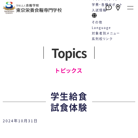
学費・各種サポート
入試情報
その他
Language
対象者別メニュー
系列校リンク
Topics
本校の特長
学校案内
学科・コース
就職
キャンパスライフ
学費・各種サポート
入試情報
English
トピックス一覧
English
高校1・2年生の方へ
トピックス
たくさんの資格が取得できる！
栄養士と管理栄養士は何が違う
栄養士科
就職サポート
学校行事
学費
WEBエントリーサイト
動画一覧
社会人・大学生の方へ
（2年制）
手厚い指導と国家試験対策
の？
カリキュラム
就職実績
クラブ活動
学費サポート
WEB出願サイト
プライバシーポリシー
卒業生の方へ
学生給食
好成績を支える多様な学習機会
教員紹介
5つのコース
採用担当の方へ
Q&A
住まいのサポート 自立支援・学
総合型選抜
各種お問合せ
保護者・学校教員の方へ
試食体験
スキルアッププログラム（内部進
施設案内
卒業生の声
生寮
学校推薦型選抜
2024年10月31日
学）
情報公開
管理栄養士科
専門実践教育訓練給付制度
社会人特別選抜
（4年制）