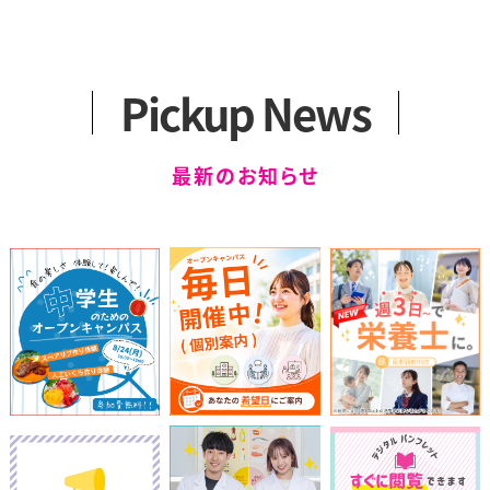
アクセス
カリキュラム
一般選抜
2つのコース
留学生選抜
卒業生の声
学外編入学試験
Pickup News
健康スイーツ研究科
科目等履修生について
（1年制）
最新のお知らせ
カリキュラム