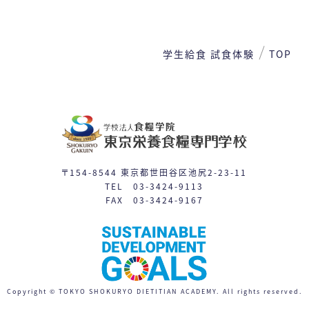
1
2
3
4
5
6
7
8
学生給食 試食体験
TOP
9
10
11
12
13
14
15
16
17
19
21
22
18
20
24
26
27
28
29
23
25
〒154-8544 東京都世田谷区池尻2-23-11
31
TEL 03-3424-9113
30
FAX 03-3424-9167
体験入学
授業見学会
※平日相談会や個別見学は随時対応しています。
日程一覧を見る
Copyright © TOKYO SHOKURYO DIETITIAN ACADEMY. All rights reserved.