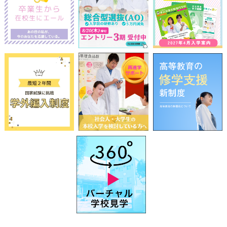
前
2026
年
8月
次
日
月
火
水
木
金
土