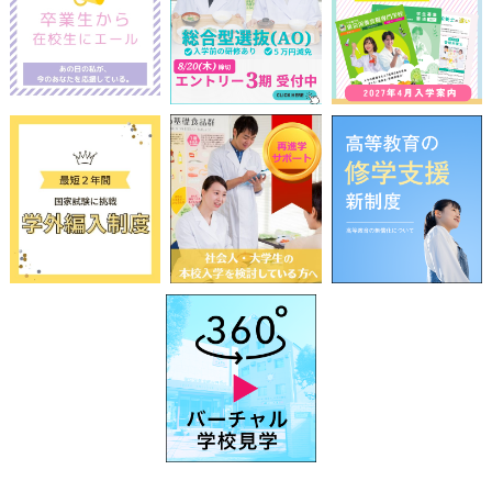
前
2026
年
8月
次
日
月
火
水
木
金
土