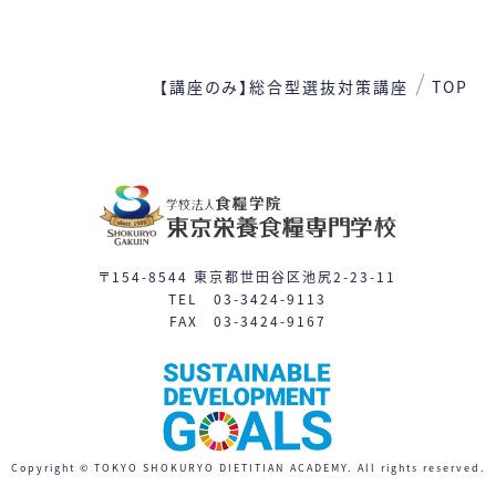
1
2
3
4
5
6
7
8
【講座のみ】総合型選抜対策講座
TOP
9
10
11
12
13
14
15
16
17
19
21
22
18
20
24
26
27
28
29
23
25
〒154-8544 東京都世田谷区池尻2-23-11
31
TEL 03-3424-9113
30
FAX 03-3424-9167
体験入学
授業見学会
※平日相談会や個別見学は随時対応しています。
日程一覧を見る
Copyright © TOKYO SHOKURYO DIETITIAN ACADEMY. All rights reserved.