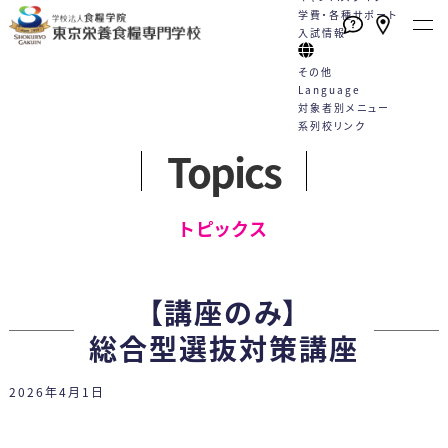
学費・各種サポート
入試情報
その他
Language
対象者別メニュー
系列校リンク
Topics
本校の特長
学校案内
学科・コース
就職
キャンパスライフ
学費・各種サポート
入試情報
English
トピックス一覧
English
高校1・2年生の方へ
トピックス
たくさんの資格が取得できる！
栄養士と管理栄養士は何が違う
栄養士科
就職サポート
学校行事
学費
WEBエントリーサイト
動画一覧
社会人・大学生の方へ
（2年制）
手厚い指導と国家試験対策
の？
カリキュラム
就職実績
クラブ活動
学費サポート
WEB出願サイト
プライバシーポリシー
卒業生の方へ
【講座のみ】
好成績を支える多様な学習機会
教員紹介
5つのコース
採用担当の方へ
Q&A
住まいのサポート 自立支援・学
総合型選抜
各種お問合せ
保護者・学校教員の方へ
総合型選抜対策講座
スキルアッププログラム（内部進
施設案内
卒業生の声
生寮
学校推薦型選抜
2026年4月1日
学）
情報公開
管理栄養士科
専門実践教育訓練給付制度
社会人特別選抜
（4年制）