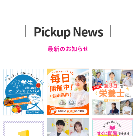
アクセス
カリキュラム
一般選抜
2つのコース
留学生選抜
卒業生の声
学外編入学試験
Pickup News
健康スイーツ研究科
科目等履修生について
（1年制）
最新のお知らせ
カリキュラム