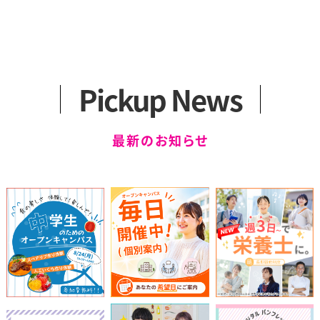
アクセス
カリキュラム
一般選抜
2つのコース
留学生選抜
卒業生の声
学外編入学試験
健康スイーツ研究科
科目等履修生について
Pickup News
（1年制）
カリキュラム
最新のお知らせ