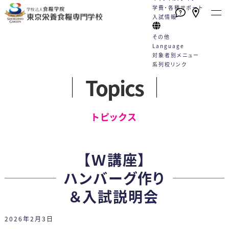
学費・各種サポート
入試情報
その他
Language
対象者別メニュー
系列校リンク
Topics
本校の特長
学校案内
学科・コース
就職
キャンパスライフ
学費・各種サポート
入試情報
English
トピックス一覧
English
高校1・2年生の方へ
トピックス
たくさんの資格が取得できる！
栄養士と管理栄養士は何が違う
栄養士科
就職サポート
学校行事
学費
WEBエントリーサイト
動画一覧
社会人・大学生の方へ
（2年制）
手厚い指導と国家試験対策
の？
カリキュラム
就職実績
クラブ活動
学費サポート
WEB出願サイト
プライバシーポリシー
卒業生の方へ
【Ｗ講座】
好成績を支える多様な学習機会
教員紹介
5つのコース
採用担当の方へ
Q&A
住まいのサポート 自立支援・学
総合型選抜
各種お問合せ
保護者・学校教員の方へ
ハンバーグ作り
スキルアッププログラム（内部進
施設案内
卒業生の声
生寮
学校推薦型選抜
＆入試説明会
学）
情報公開
管理栄養士科
専門実践教育訓練給付制度
社会人特別選抜
（4年制）
2026年2月3日