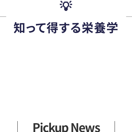
💡
アクセス
社会
健康スイーツ
一般
知って得する栄養学
カリキュ
留学
学外
科目
Pickup News