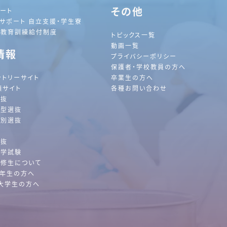
その他
ート
サポート 自立支援・学生寮
践教育訓練給付制度
トピックス一覧
動画一覧
情報
プライバシーポリシー
保護者・学校教員の方へ
ントリーサイト
卒業生の方へ
願サイト
各種お問い合わせ
選抜
薦型選抜
特別選抜
抜
選抜
入学試験
前
2026
年
8月
次
修生について
2年生の方へ
大学生の方へ
日
月
火
水
木
金
土
1
2
3
4
5
6
7
8