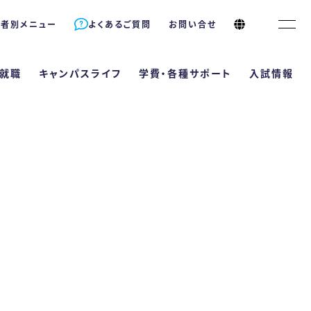
象者別メニュー
よくあるご質問
お問い合せ
就職
キャンパスライフ
学費・各種サポート
入試情報
サポート
長
情報
キャンパスライフ
就職
理栄養士は何が違うの？
資格が取得できる！
Bエントリーサイト
学校行事
就職サポート
年制）
ラム
5つのコース
卒業生の声
ト
導と国家試験対策
B出願サイト
クラブ活動
就職実績
ポート 自立支援・学生寮
支える多様な学習機会
型選抜
&A
採用担当の方へ
科
（4年制）
教育訓練給付制度
ププログラム（内部進学）
推薦型選抜
ラム
2つのコース
卒業生の声