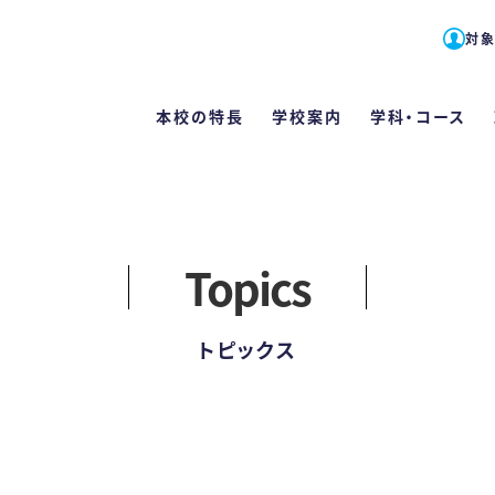
対
本校の特長
学校案内
学科・コース
対象者別メニュー
English
Topics
高校1・2年生の方へ
学科・コース
学校案内
学費・各種
本校の特
入試
留学生の方へ
トピックス
栄養士科
栄養士と管
学費
たくさんの
WE
（2
社会人・大学生の方へ
カリキュ
教員紹介
学費サポー
手厚い指
WE
卒業生の方へ
施設案内
住まいのサ
好成績を
総合
Q
管理栄養士
保護者・学校教員の方へ
情報公開
専門実践
スキルアッ
学校
カリキュ