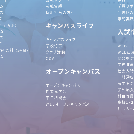
2年制）
ラム
就職実績
学費サポ
ース
採用担当の方へ
住まいの
声
専門実
キャンパスライフ
科
（4年制）
入試
ラム
ース
キャンパスライフ
声
学校行事
WEBエ
ツ研究科
（1年制）
クラブ活動
WEB出
ラム
Q&A
総合型
学校推
オープンキャンパス
社会人
一般選
留学生
オープンキャンパス
学外編
授業見学会
科目等履
平日相談会
高校1・
WEBオープンキャンパス
社会人・