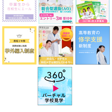
前
2026
年
8月
次
日
月
火
水
木
金
土