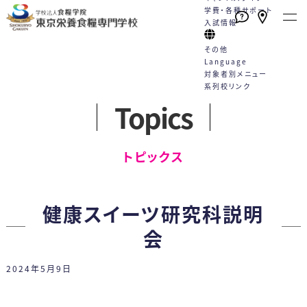
学費・各種サポート
入試情報
その他
Language
対象者別メニュー
系列校リンク
Topics
本校の特長
学校案内
学科・コース
就職
キャンパスライフ
学費・各種サポート
入試情報
English
トピックス一覧
English
高校1・2年生の方へ
トピックス
たくさんの資格が取得できる！
栄養士と管理栄養士は何が違う
栄養士科
就職サポート
学校行事
学費
WEBエントリーサイト
動画一覧
社会人・大学生の方へ
（2年制）
手厚い指導と国家試験対策
の？
カリキュラム
就職実績
クラブ活動
学費サポート
WEB出願サイト
プライバシーポリシー
卒業生の方へ
健康スイーツ研究科説明
好成績を支える多様な学習機会
教員紹介
5つのコース
採用担当の方へ
Q&A
住まいのサポート 自立支援・学
総合型選抜
各種お問合せ
保護者・学校教員の方へ
会
スキルアッププログラム（内部進
施設案内
卒業生の声
生寮
学校推薦型選抜
2024年5月9日
学）
情報公開
管理栄養士科
専門実践教育訓練給付制度
社会人特別選抜
（4年制）