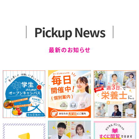
アクセス
カリキュラム
一般選抜
2つのコース
留学生選抜
卒業生の声
学外編入学試験
Pickup News
健康スイーツ研究科
科目等履修生について
（1年制）
最新のお知らせ
カリキュラム