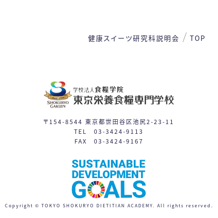
1
2
3
4
5
6
7
8
健康スイーツ研究科説明会
TOP
9
10
11
12
13
14
15
16
17
19
21
22
18
20
24
26
27
28
29
23
25
〒154-8544 東京都世田谷区池尻2-23-11
31
TEL 03-3424-9113
30
FAX 03-3424-9167
体験入学
授業見学会
※平日相談会や個別見学は随時対応しています。
日程一覧を見る
Copyright © TOKYO SHOKURYO DIETITIAN ACADEMY. All rights reserved.