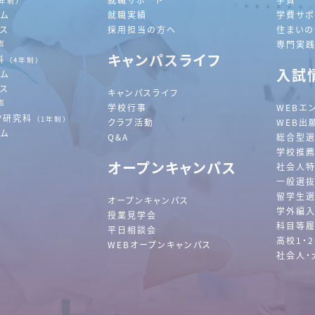
2年制）
ラム
就職実績
学費サポ
ース
採用担当の方へ
住まいの
声
専門実
キャンパスライフ
科
（4年制）
入試
ラム
ース
キャンパスライフ
声
学校行事
WEBエ
ツ研究科
（1年制）
クラブ活動
WEB出
ラム
Q&A
総合型
学校推
オープンキャンパス
社会人
一般選
留学生
オープンキャンパス
学外編
授業見学会
科目等履
平日相談会
高校1・
WEBオープンキャンパス
社会人・