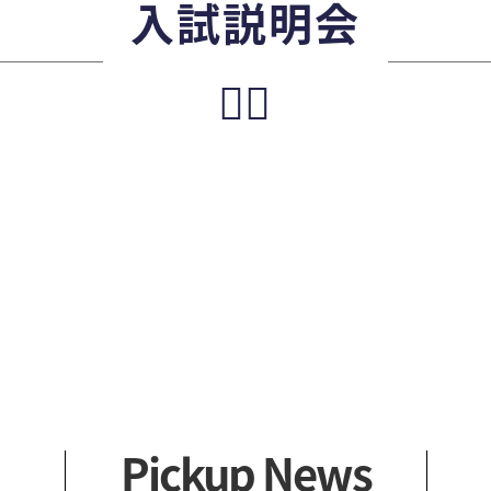
入試説明会
アクセス
社会
健康スイーツ
一般
👩‍⚕️
カリキュ
留学
学外
科目
Pickup News