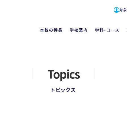
対
本校の特長
学校案内
学科・コース
対象者別メニュー
English
Topics
高校1・2年生の方へ
学科・コース
学校案内
学費・各種
本校の特
入試
留学生の方へ
トピックス
栄養士科
栄養士と管
学費
たくさんの
WE
（2
社会人・大学生の方へ
カリキュ
教員紹介
学費サポー
手厚い指
WE
卒業生の方へ
施設案内
住まいのサ
好成績を
総合
Q
管理栄養士
保護者・学校教員の方へ
情報公開
専門実践
スキルアッ
学校
カリキュ