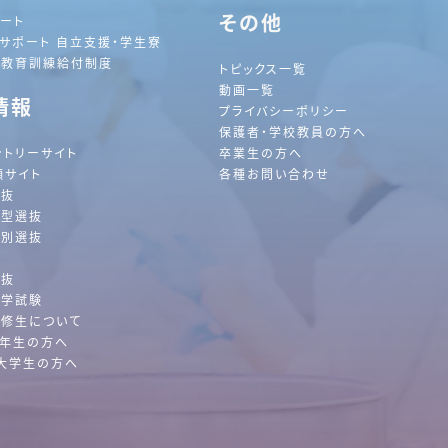
その他
ート
サポート 自立支援・学生寮
践教育訓練給付制度
トピックス一覧
動画一覧
情報
プライバシーポリシー
保護者・学校教員の方へ
ントリーサイト
卒業生の方へ
願サイト
各種お問い合わせ
選抜
薦型選抜
特別選抜
抜
選抜
入学試験
前
2026
年
8月
次
修生について
2年生の方へ
大学生の方へ
日
月
火
水
木
金
土
1
2
3
4
5
6
7
8