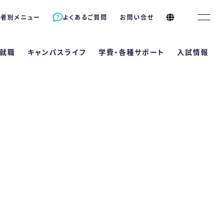
象者別メニュー
よくあるご質問
お問い合せ
就職
キャンパスライフ
学費・各種サポート
入試情報
サポート
長
情報
キャンパスライフ
就職
理栄養士は何が違うの？
資格が取得できる！
Bエントリーサイト
学校行事
就職サポート
年制）
ラム
5つのコース
卒業生の声
ト
導と国家試験対策
B出願サイト
クラブ活動
就職実績
ポート 自立支援・学生寮
支える多様な学習機会
型選抜
&A
採用担当の方へ
科
（4年制）
教育訓練給付制度
ププログラム（内部進学）
推薦型選抜
ラム
2つのコース
卒業生の声