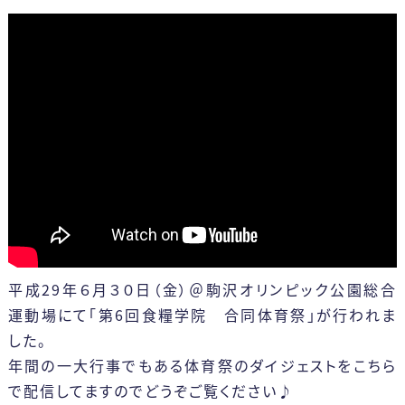
アクセス
カリキュラム
一般選抜
2つのコース
留学生選抜
卒業生の声
学外編入学試験
健康スイーツ研究科
科目等履修生について
（1年制）
カリキュラム
平成29年６月３０日（金）＠駒沢オリンピック公園総合
運動場にて「第6回食糧学院 合同体育祭」が行われま
した。
年間の一大行事でもある体育祭のダイジェストをこちら
で配信してますのでどうぞご覧ください♪