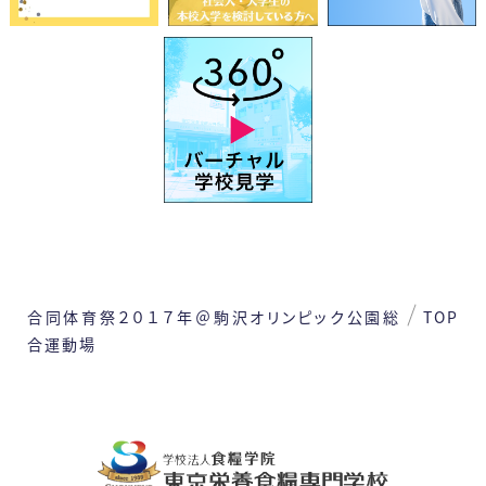
前
2026
年
8月
次
日
月
火
水
木
金
土
1
2
3
4
5
6
7
8
9
10
11
12
13
14
15
合同体育祭２０１７年＠駒沢オリンピック公園総
TOP
合運動場
16
17
19
21
22
18
20
24
26
27
28
29
23
25
31
30