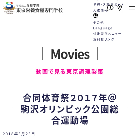
学費・各種サポート
入試情報
その他
Language
対象者別メニュー
系列校リンク
Movies
本校の特長
学校案内
学科・コース
就職
キャンパスライフ
学費・各種サポート
入試情報
English
トピックス一覧
English
高校1・2年生の方へ
動画で見る東京調理製菓
たくさんの資格が取得できる！
栄養士と管理栄養士は何が違う
栄養士科
就職サポート
学校行事
学費
WEBエントリーサイト
動画一覧
社会人・大学生の方へ
（2年制）
手厚い指導と国家試験対策
の？
カリキュラム
就職実績
クラブ活動
学費サポート
WEB出願サイト
プライバシーポリシー
卒業生の方へ
合同体育祭２０１７年＠
好成績を支える多様な学習機会
教員紹介
5つのコース
採用担当の方へ
Q&A
住まいのサポート 自立支援・学
総合型選抜
各種お問合せ
保護者・学校教員の方へ
駒沢オリンピック公園総
スキルアッププログラム（内部進
施設案内
卒業生の声
生寮
学校推薦型選抜
合運動場
学）
情報公開
管理栄養士科
専門実践教育訓練給付制度
社会人特別選抜
（4年制）
2018年3月23日