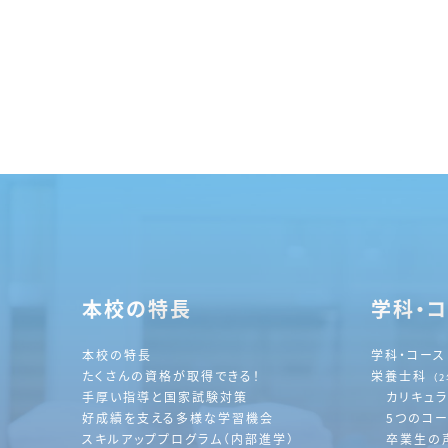
本校の特長
学科・
本校の特長
学科・コース
たくさんの資格が取得できる！
栄養士科
（
手厚い指導と国家試験対策
カリキュ
好成績を支える多様な学習機会
5つのコ
スキルアッププログラム（内部進学）
卒業生の