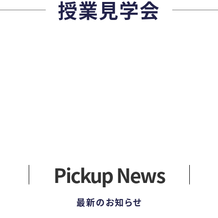
授業見学会
アクセス
社会
健康スイーツ
一般
カリキュ
留学
学外
科目
Pickup News
最新のお知らせ