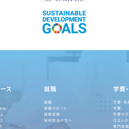
コース
就職
学費
就職
学費・各
就職サポート
学費
2年制）
ラム
就職実績
学費サポ
ース
採用担当の方へ
住まいの
声
専門実