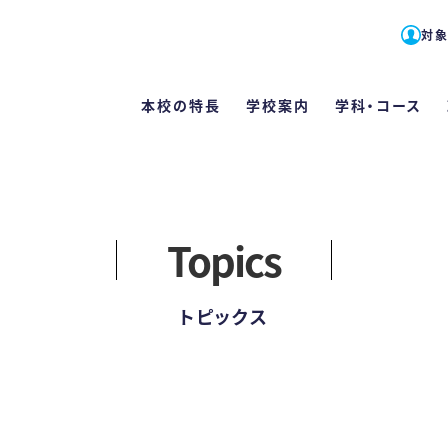
対
本校の特長
学校案内
学科・コース
対象者別メニュー
English
Topics
高校1・2年生の方へ
学科・コース
学校案内
学費・各種
本校の特
入試
留学生の方へ
トピックス
栄養士科
栄養士と管
学費
たくさんの
WE
（2
社会人・大学生の方へ
カリキュ
教員紹介
学費サポー
手厚い指
WE
卒業生の方へ
施設案内
住まいのサ
好成績を
総合
Q
管理栄養士
保護者・学校教員の方へ
情報公開
専門実践
スキルアッ
学校
カリキュ