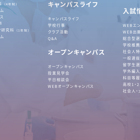
キャンパスライフ
科
（4年制）
入試
ラム
ース
キャンパスライフ
声
学校行事
WEBエ
ツ研究科
（1年制）
クラブ活動
WEB出
ラム
Q&A
総合型
学校推
オープンキャンパス
社会人
一般選
留学生
オープンキャンパス
学外編
授業見学会
科目等履
平日相談会
高校1・
WEBオープンキャンパス
社会人・