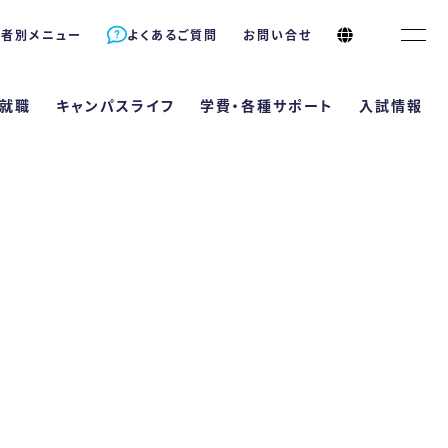
象者別メニュー
よくあるご質問
お問い合せ
就職
キャンパスライフ
学費・各種サポート
入試情報
サポート
長
情報
キャンパスライフ
就職
理栄養士は何が違うの？
資格が取得できる！
Bエントリーサイト
学校行事
就職サポート
年制）
ラム
5つのコース
卒業生の声
ト
導と国家試験対策
B出願サイト
クラブ活動
就職実績
ポート 自立支援・学生寮
支える多様な学習機会
型選抜
&A
採用担当の方へ
科
（4年制）
教育訓練給付制度
ププログラム（内部進学）
推薦型選抜
ラム
2つのコース
卒業生の声