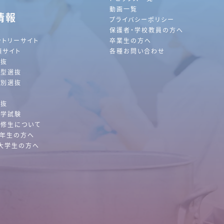
動画一覧
情報
プライバシーポリシー
保護者・学校教員の方へ
ントリーサイト
卒業生の方へ
願サイト
各種お問い合わせ
選抜
薦型選抜
特別選抜
抜
選抜
入学試験
前
2026
年
8月
次
修生について
2年生の方へ
大学生の方へ
日
月
火
水
木
金
土
1
2
3
4
5
6
7
8
9
10
11
12
13
14
15
16
17
19
21
22
18
20