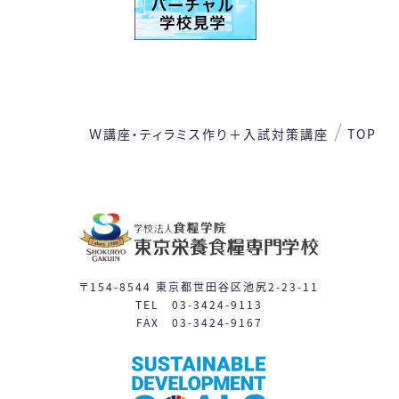
1
2
3
4
5
6
7
8
9
10
11
12
13
14
15
Ｗ講座・ティラミス作り＋入試対策講座
TOP
16
17
19
21
22
18
20
24
26
27
28
29
23
25
31
30
〒154-8544 東京都世田谷区池尻2-23-11
TEL 03-3424-9113
FAX 03-3424-9167
体験入学
授業見学会
※平日相談会や個別見学は随時対応しています。
日程一覧を見る