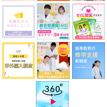
前
2026
年
8月
次
日
月
火
水
木
金
土