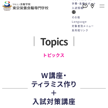
学費・各種サポート
入試情報
その他
Language
対象者別メニュー
系列校リンク
Topics
本校の特長
学校案内
学科・コース
就職
キャンパスライフ
学費・各種サポート
入試情報
English
トピックス一覧
English
高校1・2年生の方へ
トピックス
たくさんの資格が取得できる！
栄養士と管理栄養士は何が違う
栄養士科
就職サポート
学校行事
学費
WEBエントリーサイト
動画一覧
社会人・大学生の方へ
（2年制）
手厚い指導と国家試験対策
の？
カリキュラム
就職実績
クラブ活動
学費サポート
WEB出願サイト
プライバシーポリシー
卒業生の方へ
Ｗ講座・
好成績を支える多様な学習機会
教員紹介
5つのコース
採用担当の方へ
Q&A
住まいのサポート 自立支援・学
総合型選抜
各種お問合せ
保護者・学校教員の方へ
ティラミス作り
スキルアッププログラム（内部進
施設案内
卒業生の声
生寮
学校推薦型選抜
＋
学）
情報公開
管理栄養士科
専門実践教育訓練給付制度
社会人特別選抜
入試対策講座
（4年制）