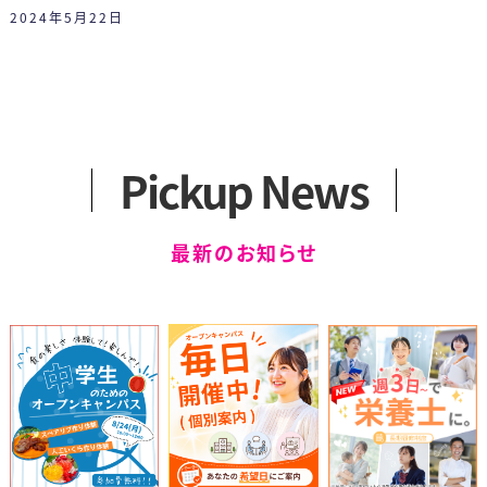
アクセス
カリキュラム
一般選抜
2024年5月22日
2つのコース
留学生選抜
卒業生の声
学外編入学試験
健康スイーツ研究科
科目等履修生について
（1年制）
Pickup News
カリキュラム
最新のお知らせ