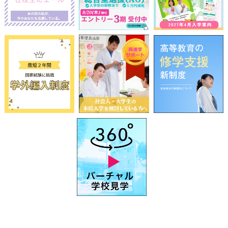
前
2026
年
8月
次
日
月
火
水
木
金
土
1