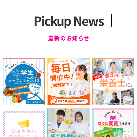
アクセス
カリキュラム
一般選抜
2つのコース
留学生選抜
Pickup News
卒業生の声
学外編入学試験
健康スイーツ研究科
科目等履修生について
最新のお知らせ
（1年制）
カリキュラム