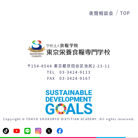
2
3
4
5
6
7
8
夜間相談会
TOP
9
10
11
12
13
14
15
16
17
19
21
22
18
20
24
26
27
28
29
23
25
〒154-8544 東京都世田谷区池尻2-23-11
31
TEL 03-3424-9113
30
FAX 03-3424-9167
体験入学
授業見学会
※平日相談会や個別見学は随時対応しています。
日程一覧を見る
Copyright © TOKYO SHOKURYO DIETITIAN ACADEMY. All rights reserved.