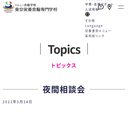
学費・各種サポート
入試情報
その他
Language
対象者別メニュー
系列校リンク
Topics
本校の特長
学校案内
学科・コース
就職
キャンパスライフ
学費・各種サポート
入試情報
English
トピックス一覧
English
高校1・2年生の方へ
トピックス
たくさんの資格が取得できる！
栄養士と管理栄養士は何が違う
栄養士科
就職サポート
学校行事
学費
WEBエントリーサイト
動画一覧
社会人・大学生の方へ
（2年制）
手厚い指導と国家試験対策
の？
カリキュラム
就職実績
クラブ活動
学費サポート
WEB出願サイト
プライバシーポリシー
卒業生の方へ
夜間相談会
好成績を支える多様な学習機会
教員紹介
5つのコース
採用担当の方へ
Q&A
住まいのサポート 自立支援・学
総合型選抜
各種お問合せ
保護者・学校教員の方へ
2021年5月14日
スキルアッププログラム（内部進
施設案内
卒業生の声
生寮
学校推薦型選抜
学）
情報公開
管理栄養士科
専門実践教育訓練給付制度
社会人特別選抜
（4年制）