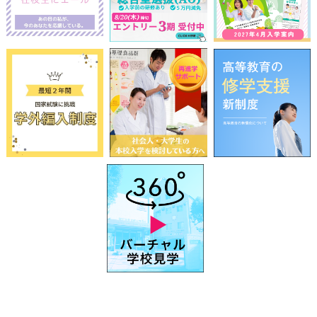
前
2026
年
8月
次
日
月
火
水
木
金
土
1