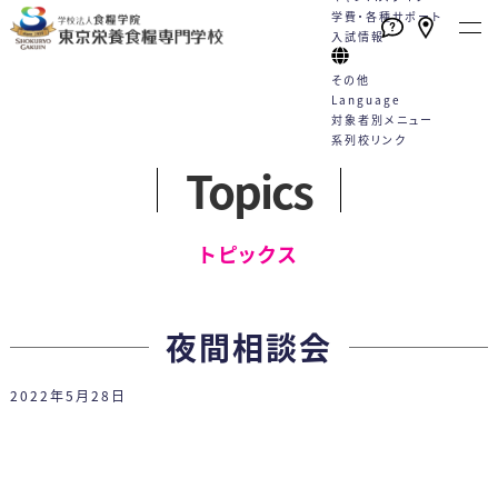
学費・各種サポート
入試情報
その他
Language
対象者別メニュー
系列校リンク
Topics
本校の特長
学校案内
学科・コース
就職
キャンパスライフ
学費・各種サポート
入試情報
English
トピックス一覧
English
高校1・2年生の方へ
トピックス
たくさんの資格が取得できる！
栄養士と管理栄養士は何が違う
栄養士科
就職サポート
学校行事
学費
WEBエントリーサイト
動画一覧
社会人・大学生の方へ
（2年制）
手厚い指導と国家試験対策
の？
カリキュラム
就職実績
クラブ活動
学費サポート
WEB出願サイト
プライバシーポリシー
卒業生の方へ
夜間相談会
好成績を支える多様な学習機会
教員紹介
5つのコース
採用担当の方へ
Q&A
住まいのサポート 自立支援・学
総合型選抜
各種お問合せ
保護者・学校教員の方へ
2022年5月28日
スキルアッププログラム（内部進
施設案内
卒業生の声
生寮
学校推薦型選抜
学）
情報公開
管理栄養士科
専門実践教育訓練給付制度
社会人特別選抜
（4年制）