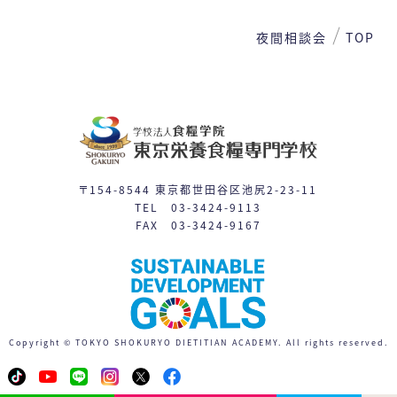
2
3
4
5
6
7
8
夜間相談会
TOP
9
10
11
12
13
14
15
16
17
19
21
22
18
20
24
26
27
28
29
23
25
〒154-8544 東京都世田谷区池尻2-23-11
31
TEL 03-3424-9113
30
FAX 03-3424-9167
体験入学
授業見学会
※平日相談会や個別見学は随時対応しています。
日程一覧を見る
Copyright © TOKYO SHOKURYO DIETITIAN ACADEMY. All rights reserved.