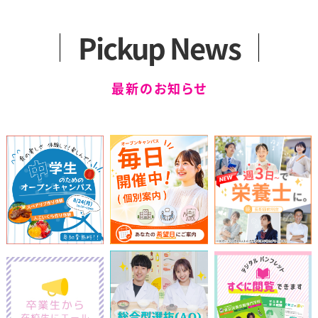
アクセス
カリキュラム
一般選抜
2つのコース
留学生選抜
Pickup News
卒業生の声
学外編入学試験
健康スイーツ研究科
科目等履修生について
最新のお知らせ
（1年制）
カリキュラム